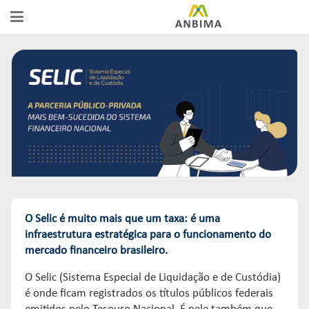
A ANBIMA
PREÇOS E ÍNDICES
FÓRUNS DE REPRESENTAÇÃO
AUTORREGULAÇÃO
CERTIFICAÇÕES
GOVERNANÇA
FERRAMENTAS
GRUPOS CONSULTIVOS
CÓDIGOS
CURSOS
ASSOCIADOS
ESTATÍSTICAS
REDES
SUPERVISÃO
EDUCAÇÃO DO INVESTIDOR
COMUNICADOS OFICIAIS
RANKINGS
FÓRUNS DE APOIO
SOLICITAÇÕES & SERVIÇOS
EDUCAR
PUBLICAÇÕES
RELATÓRIOS
GUIAS DE BOAS PRÁTICAS
ORGANISMOS DE SUPERVISÃO
O Selic é muito mais que um taxa: é uma
Links mais acessados:
infraestrutura estratégica para o funcionamento do
mercado financeiro brasileiro.
ESTUDOS
plataforma
INSTITUCIONAL
REPRESENTAR
AUTORREGULAR
ANBIMA EDU
O Selic (Sistema Especial de Liquidação e de Custódia)
REGULAÇÃO
é onde ficam registrados os títulos públicos federais