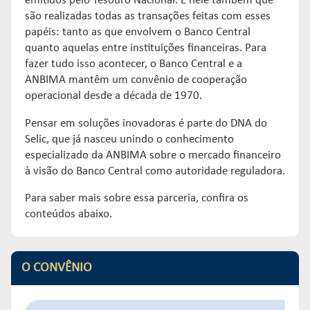
Links mais acessados:
Links mais acessados:
Links mais acessados:
emitidos pelo Tesouro Nacional. É nele também que
transição
CPA-10, CPA-20 E CEA
são realizadas todas as transações feitas com esses
governança
fóruns de representação
autorregulação
papéis: tanto as que envolvem o Banco Central
INFORMAR
DIRETORIA
GESTÃO DE FUNDOS
INSTITUIÇÕES
quanto aquelas entre instituições financeiras. Para
entenda o compromisso
ESTRUTURADOS
AUTORREGULADAS
fazer tudo isso acontecer, o Banco Central e a
EDUCAR
Links mais acessados:
associados
ANBIMA mantêm um convênio de cooperação
LISTA DE ASSOCIADOS
grupos consultivos permanentes
solicitações
operacional desde a década de 1970.
estatísticas
MACROECONÔMICO
HABILITAÇÃO DE
CONSOLIDADO DIÁRIO DE
Pensar em soluções inovadoras é parte do DNA do
ADMINISTRADORES
publicações
FUNDOS
Selic, que já nasceu unindo o conhecimento
NOTÍCIAS
documentos
especializado da ANBIMA sobre o mercado financeiro
NOTÍCIAS
códigos
à visão do Banco Central como autoridade reguladora.
estatísticas
COMO ADERIR
PROJEÇÕES IPCA E IGP-M
Para saber mais sobre essa parceria, confira os
documentos
conteúdos abaixo.
BIBLIOTECA DE
sistemas
fundos de investimentos
DOCUMENTOS
SSM
ENVIO DE DADOS
entenda o compromisso
entenda o compromisso
O CONVÊNIO
entenda o compromisso
REPRESENTAR
AUTORREGULAR
INFORMAR