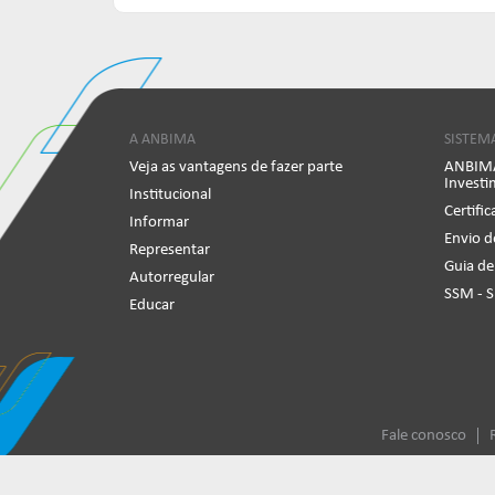
A ANBIMA
SISTEM
Veja as vantagens de fazer parte
ANBIMA
Invest
Institucional
Certifi
Informar
Envio d
Representar
Guia de
Autorregular
SSM - 
Educar
Fale conosco