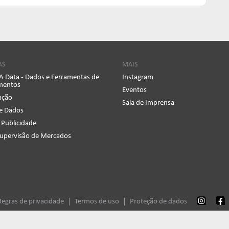
AS
MAIS
 Data - Dados e Ferramentas de
Instagram
imentos
Eventos
cação
Sala de Imprensa
e Dados
 Publicidade
Supervisão de Mercados
Regras de privacidade
Termos de uso
Proteção de dados