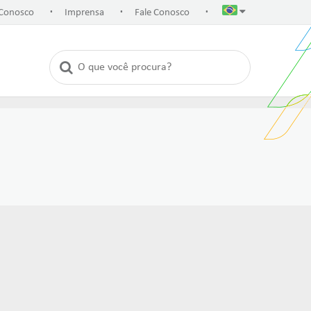
.
.
.
 Conosco
Imprensa
Fale Conosco