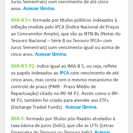
Juros Semestrais) com vencimento de até cinco
anos.
Acessar lâmina
.
IMA-B 5+:
formado por títulos públicos indexados à
inflação medida pelo IPCA (Índice Nacional de Preços
ao Consumidor Amplo), que são as NTN-Bs (Notas do
Tesouro Nacional – Série B ou Tesouro IPCA+ com
Juros Semestrais) com vencimento igual ou acima de
cinco anos.
Acessar lâmina
.
IMA-B 5 P2:
índice igual ao IMA-B 5, ou seja, reflete
os papéis indexados ao
IPCA
com vencimento de até
cinco anos, mas conta com o mesmo mecanismo de
controle de prazo (PMR - Prazo Médio de
Repactuação) citado no IRF-M P2. Assim como o IRF-
M P2, também foi criado para atender aos ETFs
(Exchange Traded Funds).
Acessar lâmina
.
IMA-S:
formado por títulos pós-fixados atrelados à
taxa básica de juros (Selic), que são as LFTs (Letras
Financeira do Tesouro ou Tesouro Selic).
Acessar