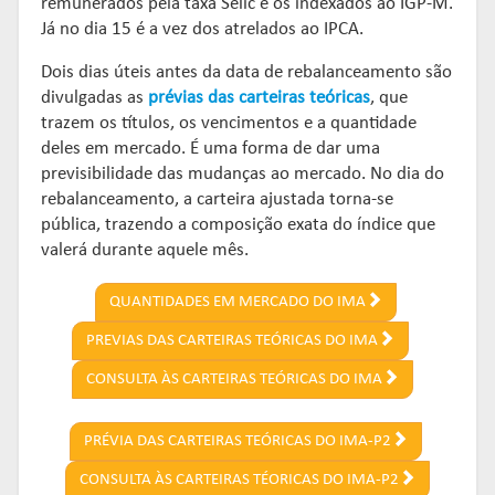
remunerados pela taxa Selic e os indexados ao IGP-M.
Já no dia 15 é a vez dos atrelados ao IPCA.
Dois dias úteis antes da data de rebalanceamento são
divulgadas as
prévias das carteiras teóricas
, que
trazem os títulos, os vencimentos e a quantidade
deles em mercado. É uma forma de dar uma
previsibilidade das mudanças ao mercado. No dia do
rebalanceamento, a carteira ajustada torna-se
pública, trazendo a composição exata do índice que
valerá durante aquele mês.
QUANTIDADES EM MERCADO DO IMA
PREVIAS DAS CARTEIRAS TEÓRICAS DO IMA
CONSULTA ÀS CARTEIRAS TEÓRICAS DO IMA
PRÉVIA DAS CARTEIRAS TEÓRICAS DO IMA-P2
CONSULTA ÀS CARTEIRAS TÉORICAS DO IMA-P2