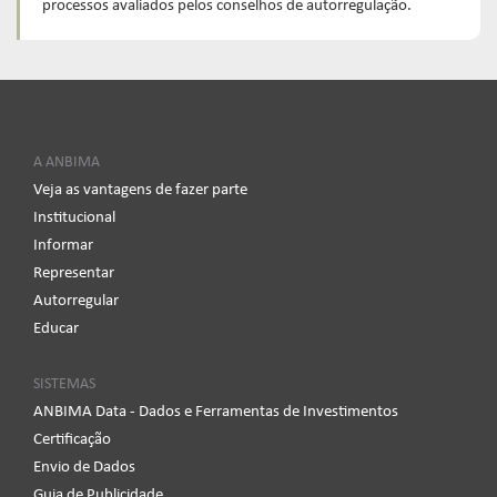
processos avaliados pelos conselhos de autorregulação.
A ANBIMA
Veja as vantagens de fazer parte
Institucional
Informar
Representar
Autorregular
Educar
SISTEMAS
ANBIMA Data - Dados e Ferramentas de Investimentos
Certificação
Envio de Dados
Guia de Publicidade