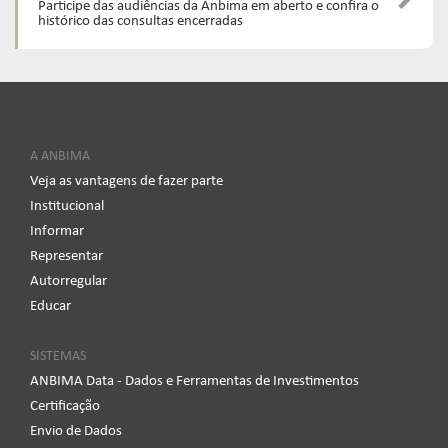
Participe das audiências da Anbima em aberto e confira o
histórico das consultas encerradas
A ANBIMA
Veja as vantagens de fazer parte
Institucional
Informar
Representar
Autorregular
Educar
SISTEMAS
ANBIMA Data - Dados e Ferramentas de Investimentos
Certificação
Envio de Dados