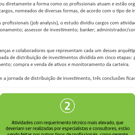
ou diretamente a forma como os profissionais atuam e estão or
cargos, nomeados de diversas formas, de acordo com o tipo de in
dos profissionais (job analysis), o estudo dividiu cargos com ati
ionamento; assessor de investimento; banker; administrador/cons
lideranças e colaboradores que representam cada um desses arquét
da de distribuição de investimentos dividida em cinco etapas: pr
imento; compra e venda de ativos e monitoramento da carteira.
a jornada de distribuição de investimento, três conclusões fica