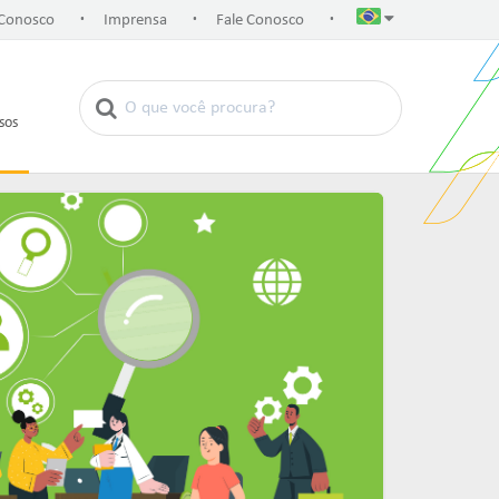
.
.
.
 Conosco
Imprensa
Fale Conosco
rsos