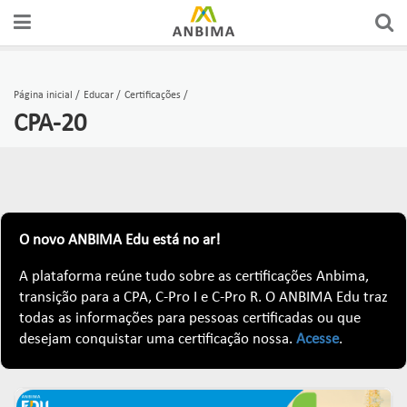
A ANBIMA
PREÇOS E ÍNDICES
FÓRUNS DE REPRESENTAÇÃO
AUTORREGULAÇÃO
CERTIFICAÇÕES
Página inicial
Educar
Certificações
CPA-20
GOVERNANÇA
FERRAMENTAS
GRUPOS CONSULTIVOS
CÓDIGOS
CURSOS
ASSOCIADOS
ESTATÍSTICAS
REDES
SUPERVISÃO
EDUCAÇÃO DO INVESTIDOR
COMUNICADOS OFICIAIS
RANKINGS
FÓRUNS DE APOIO
SOLICITAÇÕES & SERVIÇOS
O novo
ANBIMA Edu
está no ar!
EDUCAR
A plataforma reúne tudo sobre as certificações Anbima,
PUBLICAÇÕES
RELATÓRIOS
GUIAS DE BOAS PRÁTICAS
ORGANISMOS DE SUPERVISÃO
transição para a CPA, C-Pro I e C-Pro R. O ANBIMA Edu traz
Links mais acessados:
todas as informações para pessoas certificadas ou que
ESTUDOS
desejam conquistar uma certificação nossa.
Acesse
.
plataforma
INSTITUCIONAL
REPRESENTAR
AUTORREGULAR
ANBIMA EDU
REGULAÇÃO
entenda o compromisso