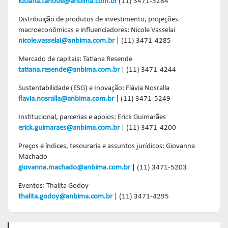
luciana.tanoue@anbima.com.br
(11) 3471-5284
Distribuição de produtos de investimento, projeções
macroeconômicas e influenciadores: Nicole Vasselai
nicole.vasselai@anbima.com.br
| (11) 3471-4285
Mercado de capitais:
Tatiana Resende
tatiana.resende@anbima.com.br
| (11) 3471-4244
Sustentabilidade (ESG) e Inovação: Flávia Nosralla
flavia.nosralla@anbima.com.br
| (11) 3471-5249
Institucional, parcerias e apoios: Erick Guimarães
erick.guimaraes@anbima.com.br
| (11) 3471-4200
Preços e índices, tesouraria e assuntos jurídicos: Giovanna
Machado
giovanna.machado@anbima.com.br
| (11) 3471-5203
Eventos: Thalita Godoy
thalita.godoy@anbima.com.br
| (11) 3471-4295