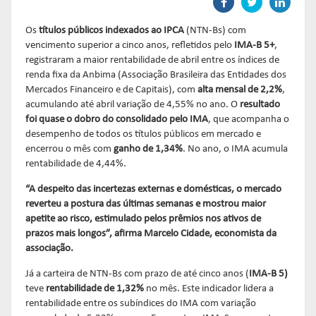
Links mais acessados:
Links mais acessados:
Links mais acessados:
transição
CPA-10, CPA-20 E CEA
governança
fóruns de representação
autorregulação
Os
títulos públicos indexados ao IPCA
(NTN-Bs) com
INFORMAR
DIRETORIA
GESTÃO DE FUNDOS
INSTITUIÇÕES
vencimento superior a cinco anos, refletidos pelo
IMA-B 5+
,
entenda o compromisso
ESTRUTURADOS
AUTORREGULADAS
registraram a maior rentabilidade de abril entre os índices de
EDUCAR
renda fixa da Anbima (Associação Brasileira das Entidades dos
Links mais acessados:
associados
Mercados Financeiro e de Capitais), com
alta mensal de 2,2%
,
LISTA DE ASSOCIADOS
grupos consultivos permanentes
solicitações
acumulando até abril variação de 4,55% no ano. O
resultado
estatísticas
MACROECONÔMICO
HABILITAÇÃO DE
foi quase o dobro do consolidado pelo IMA
, que acompanha o
CONSOLIDADO DIÁRIO DE
ADMINISTRADORES
desempenho de todos os títulos públicos em mercado e
publicações
FUNDOS
encerrou o mês com
ganho de 1,34%
. No ano, o IMA acumula
NOTÍCIAS
documentos
rentabilidade de 4,44%.
NOTÍCIAS
códigos
estatísticas
COMO ADERIR
“A despeito das incertezas externas e domésticas, o mercado
PROJEÇÕES IPCA E IGP-M
reverteu a postura das últimas semanas e mostrou maior
documentos
apetite ao risco, estimulado pelos prêmios nos ativos de
BIBLIOTECA DE
sistemas
fundos de investimentos
prazos mais longos”, afirma Marcelo Cidade, economista da
DOCUMENTOS
SSM
ENVIO DE DADOS
associação.
entenda o compromisso
entenda o compromisso
Já a carteira de NTN-Bs com prazo de até cinco anos (
IMA-B 5)
entenda o compromisso
REPRESENTAR
AUTORREGULAR
teve
rentabilidade de 1,32%
no mês. Este indicador lidera a
INFORMAR
rentabilidade entre os subíndices do IMA com variação