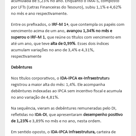
acumulada de 5,23% no ano. Enquanto o IMA-S, composto
por LFTs (Letras Financeiras do Tesouro), subiu 1,1% e 4,62%
no mês e ano respectivamente.
Entre os prefixados, o
IRF-M 1+
, que contempla os papéis com
vencimento acima de um ano,
avançou 1,34%
no mês e
superou o
I
RF-M 1
, que reúne os títulos com vencimento em
até um ano, que teve
alta de 0,99%
. Esses dois índices
acumulam variações no ano de 3,4% e 4,31%,
respectivamente
Debêntures
Nos títulos corporativos, o
IDA-IPCA ex-Infraestrutur
a
registrou a maior alta do mês: 1,4%. Ele acompanha
debêntures indexadas ao IPCA sem incentivo fiscal e acumula
no ano variação de 4,81%.
Na sequência, vieram as debêntures remuneradas pelo DI,
refletidas no
IDA-DI
, que apresentaram
desempenho positivo
de 1,23%
e 3,89% no mês e no ano, nesta ordem.
Em sentido oposto, o
IDA-IPCA Infraestrutura,
carteira de