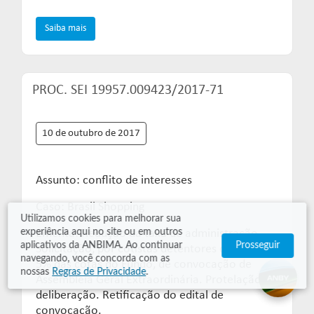
Saiba mais
PROC. SEI 19957.009423/2017-71
10 de outubro de 2017
Assunto: conflito de interesses
Caso: Brasil Shopping
Utilizamos cookies para melhorar sua
experiência aqui no site ou em outros
Ementa: Redução da taxa de administração.
aplicativos da ANBIMA. Ao continuar
Prosseguir
Solicitação, por cotistas detentores de mais de
navegando, você concorda com as
5% das cotas do Fundo, de convocação de
nossas
Regras de Privacidade
.
Assembleia Geral Extraordinária. Protelação da
deliberação. Retificação do edital de
convocação.