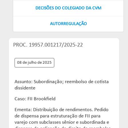
Links mais acessados:
Links mais acessados:
Links mais acessados:
transição
CPA-10, CPA-20 E CEA
DECISÕES DO COLEGIADO DA CVM
governança
fóruns de representação
autorregulação
INFORMAR
DIRETORIA
GESTÃO DE FUNDOS
INSTITUIÇÕES
entenda o compromisso
ESTRUTURADOS
AUTORREGULADAS
AUTORREGULAÇÃO
EDUCAR
Links mais acessados:
associados
LISTA DE ASSOCIADOS
grupos consultivos permanentes
solicitações
estatísticas
PROC. 19957.001217/2025-22
MACROECONÔMICO
HABILITAÇÃO DE
CONSOLIDADO DIÁRIO DE
ADMINISTRADORES
publicações
FUNDOS
NOTÍCIAS
documentos
08 de julho de 2025
NOTÍCIAS
códigos
estatísticas
COMO ADERIR
PROJEÇÕES IPCA E IGP-M
Assunto: Subordinação; reembolso de cotista
documentos
dissidente
BIBLIOTECA DE
sistemas
fundos de investimentos
DOCUMENTOS
SSM
Caso: FII Brookfield
ENVIO DE DADOS
Ementa: Distribuição de rendimentos. Pedido
entenda o compromisso
entenda o compromisso
entenda o compromisso
de dispensa para estruturação de FII para
REPRESENTAR
AUTORREGULAR
INFORMAR
varejo com subclasses sênior e subordinada e