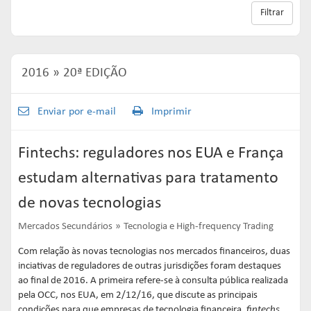
Links mais acessados:
Links mais acessados:
Links mais acessados:
transição
Filtrar
CPA-10, CPA-20 E CEA
governança
fóruns de representação
autorregulação
INFORMAR
DIRETORIA
GESTÃO DE FUNDOS
INSTITUIÇÕES
entenda o compromisso
ESTRUTURADOS
AUTORREGULADAS
EDUCAR
2016
20ª EDIÇÃO
Links mais acessados:
associados
LISTA DE ASSOCIADOS
grupos consultivos permanentes
solicitações
estatísticas
MACROECONÔMICO
HABILITAÇÃO DE
Enviar por e-mail
Imprimir
CONSOLIDADO DIÁRIO DE
ADMINISTRADORES
publicações
FUNDOS
NOTÍCIAS
documentos
Fintechs: reguladores nos EUA e França
NOTÍCIAS
códigos
estatísticas
estudam alternativas para tratamento
COMO ADERIR
PROJEÇÕES IPCA E IGP-M
de novas tecnologias
documentos
BIBLIOTECA DE
sistemas
fundos de investimentos
Mercados Secundários
Tecnologia e High-frequency Trading
DOCUMENTOS
SSM
ENVIO DE DADOS
Com relação às novas tecnologias nos mercados financeiros, duas
inciativas de reguladores de outras jurisdições foram destaques
entenda o compromisso
entenda o compromisso
entenda o compromisso
ao final de 2016. A primeira refere-se à consulta pública realizada
REPRESENTAR
AUTORREGULAR
INFORMAR
pela OCC, nos EUA, em 2/12/16, que discute as principais
condições para que empresas de tecnologia financeira,
fintechs
,