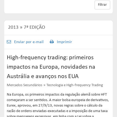
Links mais acessados:
Links mais acessados:
Links mais acessados:
transição
Filtrar
CPA-10, CPA-20 E CEA
governança
fóruns de representação
autorregulação
INFORMAR
DIRETORIA
GESTÃO DE FUNDOS
INSTITUIÇÕES
entenda o compromisso
ESTRUTURADOS
AUTORREGULADAS
EDUCAR
2013
7ª EDIÇÃO
Links mais acessados:
associados
LISTA DE ASSOCIADOS
grupos consultivos permanentes
solicitações
estatísticas
MACROECONÔMICO
HABILITAÇÃO DE
Enviar por e-mail
Imprimir
CONSOLIDADO DIÁRIO DE
ADMINISTRADORES
publicações
FUNDOS
NOTÍCIAS
documentos
High-frequency trading: primeiros
NOTÍCIAS
códigos
estatísticas
impactos na Europa, novidades na
COMO ADERIR
PROJEÇÕES IPCA E IGP-M
Austrália e avanços nos EUA
documentos
BIBLIOTECA DE
sistemas
fundos de investimentos
Mercados Secundários
Tecnologia e High-frequency Trading
DOCUMENTOS
SSM
ENVIO DE DADOS
Na Europa, os primeiros impactos da regulação alemã sobre HFT
começaram a ser sentidos. A maior bolsa europeia de derivativos,
entenda o compromisso
entenda o compromisso
entenda o compromisso
Eurex, aprovou, em 27/9/13, novas regras sobre o cálculo da
REPRESENTAR
AUTORREGULAR
INFORMAR
razão de ordens enviadas-executadas e a imposição de uma taxa
sobre mensagens excessivas, em linha com a Lei sobre a