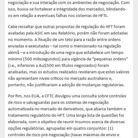
negociação e sua interação com os ambientes de negociação. Com
isso, busca-se fortalecer a integridade dos mercados, blindando-
os em relação a eventuais falhas nos sistemas de HFTs.
Cabe ressaltar que outras propostas de regulação do HFT foram
avaliadas pela ASIC em seu Relatório, porém não foram adotadas
no momento. A fixação de um teto para a razão entre ordens
enviadas e executadas – tal como o mencionado na regulação
alemã – e a introdução de uma regra que estabelece um tempo
mínimo (500 milissegundos) para vigência de “pequenas ordens”
(i.e., inferiores a Au$500 em títulos negociados) foram
analisadas, mas os estudos realizados revelaram que estes valores
não apresentam níveis críticos no mercado australiano e,
portanto, não justificariam a adoção de mudanças regulatórias.
Por fim, nos EUA, a CFTC divulgou uma consulta sobre controles
de risco e salvaguardas para os sistemas de negociação
automatizada no mercado de derivativos, que abarca também o
tratamento regulatório do HFT. Uma longa lista de questões foi
elaborada, com o objetivo de reunir insumos acerca de diversas
opções regulatórias, agrupadas em quatro conjuntos: (1)
controles de risco pré-negociação (taxas máximas de envio e