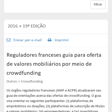
Links mais acessados:
Links mais acessados:
Links mais acessados:
transição
Filtrar
CPA-10, CPA-20 E CEA
governança
fóruns de representação
autorregulação
INFORMAR
DIRETORIA
GESTÃO DE FUNDOS
INSTITUIÇÕES
entenda o compromisso
ESTRUTURADOS
AUTORREGULADAS
EDUCAR
2016
19ª EDIÇÃO
Links mais acessados:
associados
LISTA DE ASSOCIADOS
grupos consultivos permanentes
solicitações
estatísticas
MACROECONÔMICO
HABILITAÇÃO DE
Enviar por e-mail
Imprimir
CONSOLIDADO DIÁRIO DE
ADMINISTRADORES
publicações
FUNDOS
NOTÍCIAS
documentos
Reguladores franceses guia para oferta
NOTÍCIAS
códigos
estatísticas
de valores mobiliários por meio de
COMO ADERIR
PROJEÇÕES IPCA E IGP-M
crowdfunding
documentos
BIBLIOTECA DE
sistemas
fundos de investimentos
Outros
Crowdfunding
DOCUMENTOS
SSM
ENVIO DE DADOS
Os órgãos reguladores franceses (AMF e ACPR) atualizaram seu
guia de orientações acerca das ofertas de crowdfunding. O guia
entenda o compromisso
entenda o compromisso
entenda o compromisso
visa orientar os seguintes participantes: (i) plataformas de
REPRESENTAR
AUTORREGULAR
INFORMAR
empréstimos ou doações; (ii) plataformas de subscrição de títulos
e valores mobiliários; (iii) empreendedores; e (iv) investidores.