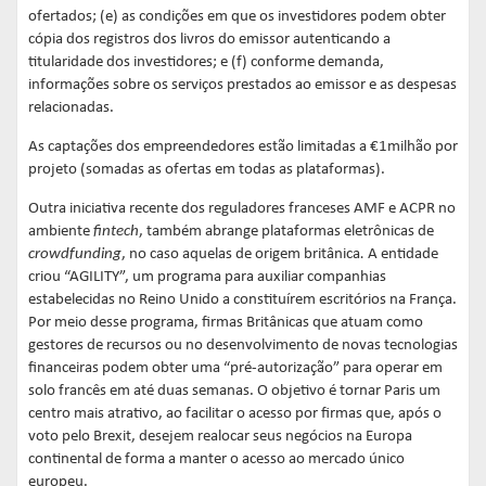
ofertados; (e) as condições em que os investidores podem obter
cópia dos registros dos livros do emissor autenticando a
titularidade dos investidores; e (f) conforme demanda,
informações sobre os serviços prestados ao emissor e as despesas
relacionadas.
As captações dos empreendedores estão limitadas a €1milhão por
projeto (somadas as ofertas em todas as plataformas).
Outra iniciativa recente dos reguladores franceses AMF e ACPR no
ambiente
fintech
, também abrange plataformas eletrônicas de
crowdfunding
, no caso aquelas de origem britânica
.
A entidade
criou “AGILITY”, um programa para auxiliar companhias
estabelecidas no Reino Unido a constituírem escritórios na França.
Por meio desse programa, firmas Britânicas que atuam como
gestores de recursos ou no desenvolvimento de novas tecnologias
financeiras podem obter uma “pré-autorização” para operar em
solo francês em até duas semanas. O objetivo é tornar Paris um
centro mais atrativo, ao facilitar o acesso por firmas que, após o
voto pelo Brexit, desejem realocar seus negócios na Europa
continental de forma a manter o acesso ao mercado único
europeu.