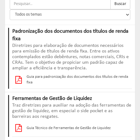
Links mais acessados:
Links mais acessados:
Links mais acessados:
transição
Buscar
CPA-10, CPA-20 E CEA
governança
fóruns de representação
autorregulação
INFORMAR
DIRETORIA
GESTÃO DE FUNDOS
INSTITUIÇÕES
entenda o compromisso
ESTRUTURADOS
AUTORREGULADAS
EDUCAR
Padronização dos documentos dos títulos de renda
Links mais acessados:
associados
fixa
LISTA DE ASSOCIADOS
grupos consultivos permanentes
solicitações
Diretrizes para elaboração de documentos necessários
estatísticas
MACROECONÔMICO
HABILITAÇÃO DE
para emissão de títulos de renda fixa. Entre os ativos
CONSOLIDADO DIÁRIO DE
ADMINISTRADORES
contemplados estão debêntures, notas comerciais, CRIs e
publicações
FUNDOS
CRAs. Tem o objetivo de propiciar um padrão capaz de
NOTÍCIAS
documentos
ampliar a eficiência e transparência.
NOTÍCIAS
códigos
Guia para padronização dos documentos dos títulos de renda
estatísticas
COMO ADERIR
fixa
PROJEÇÕES IPCA E IGP-M
documentos
BIBLIOTECA DE
Ferramentas de Gestão de Liquidez
sistemas
fundos de investimentos
DOCUMENTOS
SSM
Traz diretrizes para auxiliar na adoção das ferramentas de
ENVIO DE DADOS
gestão de liquidez, em especial o side pocket e as
barreiras aos resgates.
entenda o compromisso
entenda o compromisso
entenda o compromisso
REPRESENTAR
AUTORREGULAR
Guia Técnico de Ferramentas de Gestão de Liquidez
INFORMAR