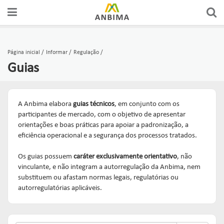
A ANBIMA
PREÇOS E ÍNDICES
FÓRUNS DE REPRESENTAÇÃO
AUTORREGULAÇÃO
CERTIFICAÇÕES
Página inicial
Informar
Regulação
Guias
GOVERNANÇA
FERRAMENTAS
GRUPOS CONSULTIVOS
CÓDIGOS
CURSOS
ASSOCIADOS
ESTATÍSTICAS
REDES
SUPERVISÃO
EDUCAÇÃO DO INVESTIDOR
A Anbima elabora
guias técnicos
, em conjunto com os
participantes de mercado, com o objetivo de apresentar
orientações e boas práticas para apoiar a padronização, a
COMUNICADOS OFICIAIS
RANKINGS
FÓRUNS DE APOIO
SOLICITAÇÕES & SERVIÇOS
eficiência operacional e a segurança dos processos tratados.
EDUCAR
PUBLICAÇÕES
RELATÓRIOS
GUIAS DE BOAS PRÁTICAS
ORGANISMOS DE SUPERVISÃO
Os guias possuem
caráter exclusivamente orientativo
, não
vinculante, e não integram a autorregulação da Anbima, nem
Links mais acessados:
substituem ou afastam normas legais, regulatórias ou
ESTUDOS
plataforma
autorregulatórias aplicáveis.
INSTITUCIONAL
REPRESENTAR
AUTORREGULAR
ANBIMA EDU
REGULAÇÃO