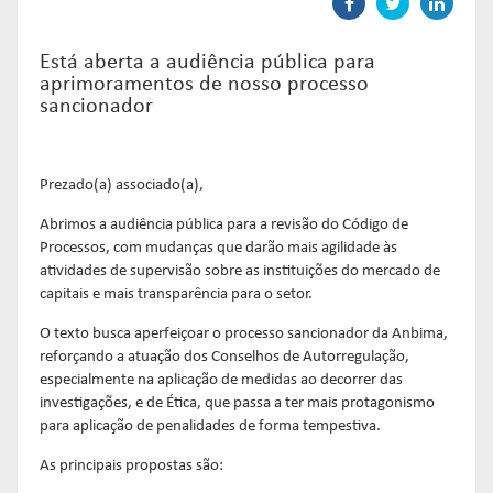
Links mais acessados:
Links mais acessados:
Links mais acessados:
transição
CPA-10, CPA-20 E CEA
governança
fóruns de representação
autorregulação
INFORMAR
Está aberta a audiência pública para
DIRETORIA
GESTÃO DE FUNDOS
INSTITUIÇÕES
entenda o compromisso
aprimoramentos de nosso processo
ESTRUTURADOS
AUTORREGULADAS
EDUCAR
sancionador
Links mais acessados:
associados
LISTA DE ASSOCIADOS
grupos consultivos permanentes
solicitações
estatísticas
MACROECONÔMICO
HABILITAÇÃO DE
Prezado(a) associado(a),
CONSOLIDADO DIÁRIO DE
ADMINISTRADORES
publicações
FUNDOS
Abrimos a audiência pública para a revisão do Código de
NOTÍCIAS
documentos
Processos, com mudanças que darão mais agilidade às
NOTÍCIAS
códigos
atividades de supervisão sobre as instituições do mercado de
estatísticas
COMO ADERIR
capitais e mais transparência para o setor.
PROJEÇÕES IPCA E IGP-M
documentos
O texto busca aperfeiçoar o processo sancionador da Anbima,
BIBLIOTECA DE
sistemas
reforçando a atuação dos Conselhos de Autorregulação,
fundos de investimentos
DOCUMENTOS
SSM
especialmente na aplicação de medidas ao decorrer das
ENVIO DE DADOS
investigações, e de Ética, que passa a ter mais protagonismo
entenda o compromisso
entenda o compromisso
para aplicação de penalidades de forma tempestiva.
entenda o compromisso
REPRESENTAR
AUTORREGULAR
INFORMAR
As principais propostas são: