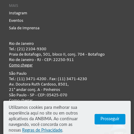
MAIS
Instagram
Eventos
Sala de Imprensa
Rio de Janeiro
Tel.: (21) 2104-9300
Praia de Botafogo, 501, bloco II, conj. 704 - Botafogo
Rio de Janeiro - RJ - CEP: 22250-911
Como chegar
São Paulo
Tel.: (11) 3471-4200 . Fax: (11) 3471-4230
Av. Doutora Ruth Cardoso, 8501,
21° andar conj. A - Pinheiros
São Paulo - SP - CEP: 05425-070
Como chegar
Utilizamos cookies para melhorar sua
experiência aqui no site ou em outros
Fale conosco
aplicativos da ANBIMA. Ao continuar
Prosseguir
Regras de privacidade
navegando, você concorda com as
Termos de uso
nossas
Regras de Privacidade
.