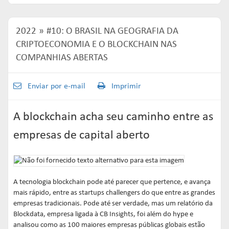
Links mais acessados:
Links mais acessados:
Links mais acessados:
transição
CPA-10, CPA-20 E CEA
governança
fóruns de representação
autorregulação
INFORMAR
DIRETORIA
GESTÃO DE FUNDOS
INSTITUIÇÕES
2022
#10: O BRASIL NA GEOGRAFIA DA
entenda o compromisso
ESTRUTURADOS
AUTORREGULADAS
CRIPTOECONOMIA E O BLOCKCHAIN NAS
EDUCAR
COMPANHIAS ABERTAS
Links mais acessados:
associados
LISTA DE ASSOCIADOS
grupos consultivos permanentes
solicitações
estatísticas
MACROECONÔMICO
HABILITAÇÃO DE
Enviar por e-mail
Imprimir
CONSOLIDADO DIÁRIO DE
ADMINISTRADORES
publicações
FUNDOS
NOTÍCIAS
documentos
A blockchain acha seu caminho entre as
NOTÍCIAS
códigos
estatísticas
COMO ADERIR
empresas de capital aberto
PROJEÇÕES IPCA E IGP-M
documentos
BIBLIOTECA DE
sistemas
fundos de investimentos
DOCUMENTOS
SSM
ENVIO DE DADOS
A tecnologia blockchain pode até parecer que pertence, e avança
mais rápido, entre as startups challengers do que entre as grandes
entenda o compromisso
entenda o compromisso
entenda o compromisso
empresas tradicionais. Pode até ser verdade, mas um relatório da
REPRESENTAR
AUTORREGULAR
INFORMAR
Blockdata, empresa ligada à CB Insights, foi além do hype e
analisou como as 100 maiores empresas públicas globais estão