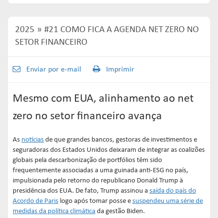
Links mais acessados:
Links mais acessados:
Links mais acessados:
transição
CPA-10, CPA-20 E CEA
governança
fóruns de representação
autorregulação
INFORMAR
DIRETORIA
GESTÃO DE FUNDOS
INSTITUIÇÕES
2025
#21 COMO FICA A AGENDA NET ZERO NO
entenda o compromisso
ESTRUTURADOS
AUTORREGULADAS
SETOR FINANCEIRO
EDUCAR
Links mais acessados:
associados
LISTA DE ASSOCIADOS
grupos consultivos permanentes
solicitações
Enviar por e-mail
Imprimir
estatísticas
MACROECONÔMICO
HABILITAÇÃO DE
CONSOLIDADO DIÁRIO DE
ADMINISTRADORES
publicações
FUNDOS
Mesmo com EUA, alinhamento ao net
NOTÍCIAS
documentos
zero no setor financeiro avança
NOTÍCIAS
códigos
estatísticas
COMO ADERIR
PROJEÇÕES IPCA E IGP-M
As
notícias
de que grandes bancos, gestoras de investimentos e
documentos
seguradoras dos Estados Unidos deixaram de integrar as coalizões
BIBLIOTECA DE
sistemas
fundos de investimentos
globais pela descarbonização de portfólios têm sido
DOCUMENTOS
SSM
ENVIO DE DADOS
frequentemente associadas a uma guinada anti-ESG no país,
impulsionada pelo retorno do republicano Donald Trump à
entenda o compromisso
entenda o compromisso
presidência dos EUA. De fato, Trump assinou a
saída do país do
entenda o compromisso
REPRESENTAR
AUTORREGULAR
Acordo de Paris
logo após tomar posse e
suspendeu uma série de
INFORMAR
medidas da política climática
da gestão Biden.