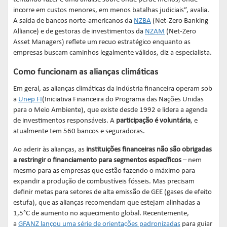
incorre em custos menores, em menos batalhas judiciais”, avalia.
A saída de bancos norte-americanos da
NZBA
(Net-Zero Banking
Alliance) e de gestoras de investimentos da
NZAM
(Net-Zero
Asset Managers) reflete um recuo estratégico enquanto as
empresas buscam caminhos legalmente válidos, diz a especialista.
Como funcionam as alianças climáticas
Em geral, as alianças climáticas da indústria financeira operam sob
a
Unep FI
(Iniciativa Financeira do Programa das Nações Unidas
para o Meio Ambiente), que existe desde 1992 e lidera a agenda
de investimentos responsáveis. A
participação é voluntária
, e
atualmente tem 560 bancos e seguradoras.
Ao aderir às alianças, as
instituições financeiras não são obrigadas
a restringir o financiamento para segmentos específicos
– nem
mesmo para as empresas que estão fazendo o máximo para
expandir a produção de combustíveis fósseis. Mas precisam
definir metas para setores de alta emissão de GEE (gases de efeito
estufa), que as alianças recomendam que estejam alinhadas a
1,5°C de aumento no aquecimento global. Recentemente,
a
GFANZ lançou uma série de orientações padronizadas
para guiar