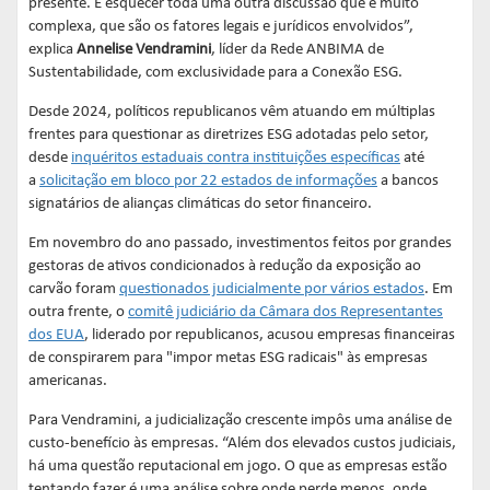
presente. E esquecer toda uma outra discussão que é muito
complexa, que são os fatores legais e jurídicos envolvidos”,
explica
Annelise Vendramini
, líder da Rede ANBIMA de
Sustentabilidade, com exclusividade para a Conexão ESG.
Desde 2024, políticos republicanos vêm atuando em múltiplas
frentes para questionar as diretrizes ESG adotadas pelo setor,
desde
inquéritos estaduais contra instituições específicas
até
a
solicitação em bloco por 22 estados de informações
a bancos
signatários de alianças climáticas do setor financeiro.
Em novembro do ano passado, investimentos feitos por grandes
gestoras de ativos condicionados à redução da exposição ao
carvão foram
questionados judicialmente por vários estados
. Em
outra frente, o
comitê judiciário da Câmara dos Representantes
dos EUA
, liderado por republicanos, acusou empresas financeiras
de conspirarem para "impor metas ESG radicais" às empresas
americanas.
Para Vendramini, a judicialização crescente impôs uma análise de
custo-benefício às empresas. “Além dos elevados custos judiciais,
há uma questão reputacional em jogo. O que as empresas estão
tentando fazer é uma análise sobre onde perde menos, onde