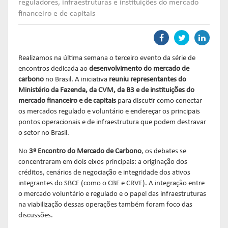
Links mais acessados:
Links mais acessados:
Links mais acessados:
transição
reguladores, infraestruturas e instituições do mercado
CPA-10, CPA-20 E CEA
financeiro e de capitais
governança
fóruns de representação
autorregulação
INFORMAR
DIRETORIA
GESTÃO DE FUNDOS
INSTITUIÇÕES
entenda o compromisso
ESTRUTURADOS
AUTORREGULADAS
EDUCAR
Links mais acessados:
associados
Realizamos na última semana o terceiro evento da série de
LISTA DE ASSOCIADOS
encontros dedicada ao
desenvolvimento do
mercado de
grupos consultivos permanentes
solicitações
estatísticas
carbono
no Brasil. A iniciativa
reuniu representantes do
MACROECONÔMICO
HABILITAÇÃO DE
CONSOLIDADO DIÁRIO DE
Ministério da Fazenda, da CVM, da B3 e de instituições do
ADMINISTRADORES
publicações
FUNDOS
mercado financeiro e de capitais
para discutir como conectar
NOTÍCIAS
documentos
os mercados regulado e voluntário e endereçar os principais
NOTÍCIAS
códigos
pontos operacionais e de infraestrutura que podem destravar
estatísticas
COMO ADERIR
o setor no Brasil.
PROJEÇÕES IPCA E IGP-M
documentos
No
3º Encontro do Mercado de Carbono
, os debates se
BIBLIOTECA DE
sistemas
concentraram em dois eixos principais: a originação dos
fundos de investimentos
DOCUMENTOS
SSM
créditos, cenários de negociação e integridade dos ativos
ENVIO DE DADOS
integrantes do SBCE (como o CBE e CRVE). A integração entre
o mercado voluntário e regulado e o papel das infraestruturas
entenda o compromisso
entenda o compromisso
entenda o compromisso
na viabilização dessas operações também foram foco das
REPRESENTAR
AUTORREGULAR
INFORMAR
discussões.