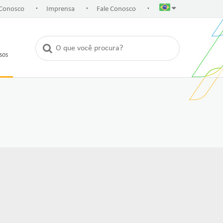
.
.
.
 Conosco
Imprensa
Fale Conosco
rsos