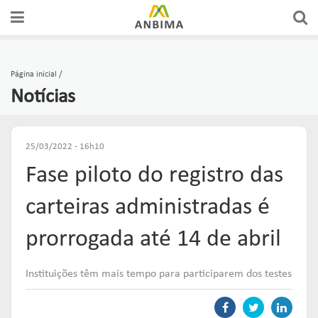
A ANBIMA
PREÇOS E ÍNDICES
FÓRUNS DE REPRESENTAÇÃO
AUTORREGULAÇÃO
CERTIFICAÇÕES
Página inicial
Notícias
GOVERNANÇA
FERRAMENTAS
GRUPOS CONSULTIVOS
CÓDIGOS
CURSOS
ASSOCIADOS
ESTATÍSTICAS
REDES
SUPERVISÃO
EDUCAÇÃO DO INVESTIDOR
25/03/2022 - 16h10
Fase piloto do registro das
COMUNICADOS OFICIAIS
RANKINGS
FÓRUNS DE APOIO
SOLICITAÇÕES & SERVIÇOS
EDUCAR
carteiras administradas é
PUBLICAÇÕES
RELATÓRIOS
GUIAS DE BOAS PRÁTICAS
ORGANISMOS DE SUPERVISÃO
prorrogada até 14 de abril
Links mais acessados:
ESTUDOS
plataforma
Instituições têm mais tempo para participarem dos testes
INSTITUCIONAL
REPRESENTAR
AUTORREGULAR
ANBIMA EDU
REGULAÇÃO