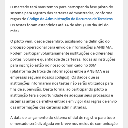
Links mais acessados:
Links mais acessados:
Links mais acessados:
transição
CPA-10, CPA-20 E CEA
O mercado terá mais tempo para participar da fase piloto do
governança
fóruns de representação
autorregulação
sistema para registro das carteiras administradas, conforme
INFORMAR
DIRETORIA
GESTÃO DE FUNDOS
INSTITUIÇÕES
regras do
Código de Administração de Recursos de Terceiros
.
entenda o compromisso
ESTRUTURADOS
AUTORREGULADAS
Os testes foram estendidos até 14 de abril (10º dia útil do
EDUCAR
mês).
Links mais acessados:
associados
LISTA DE ASSOCIADOS
grupos consultivos permanentes
solicitações
O piloto vem, desde dezembro, auxiliando na definição do
estatísticas
MACROECONÔMICO
HABILITAÇÃO DE
processo operacional para envio de informações à ANBIMA.
CONSOLIDADO DIÁRIO DE
ADMINISTRADORES
Podem participar voluntariamente instituições de diferentes
publicações
FUNDOS
portes, volume e quantidade de carteiras. Todas as instruções
NOTÍCIAS
documentos
para inscrição estão no nosso comunicado no SSM
NOTÍCIAS
códigos
estatísticas
(plataforma de troca de informações entre a ANBIMA e as
COMO ADERIR
PROJEÇÕES IPCA E IGP-M
empresas seguem nossos códigos). Os dados que as
documentos
instituições informarem nos testes não serão utilizados para
BIBLIOTECA DE
fins de supervisão. Desta forma, ao participar do piloto a
sistemas
fundos de investimentos
instituição terá a oportunidade de adequar seus processos e
DOCUMENTOS
SSM
ENVIO DE DADOS
sistemas antes da efetiva entrada em vigor das regras de envio
das informações das carteiras administradas.
entenda o compromisso
entenda o compromisso
entenda o compromisso
REPRESENTAR
AUTORREGULAR
A data de lançamento do sistema oficial de registro para todo
INFORMAR
o mercado será divulgada em breve nos meios de comunicação