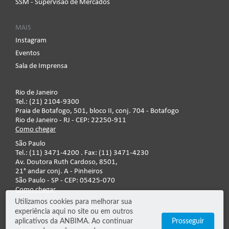
SSM - Supervisão de Mercados
MAIS
Instagram
Eventos
Sala de Imprensa
Rio de Janeiro
Tel.: (21) 2104-9300
Praia de Botafogo, 501, bloco II, conj. 704 - Botafogo
Rio de Janeiro - RJ - CEP: 22250-911
Como chegar
São Paulo
Tel.: (11) 3471-4200 . Fax: (11) 3471-4230
Av. Doutora Ruth Cardoso, 8501,
21° andar conj. A - Pinheiros
São Paulo - SP - CEP: 05425-070
Como chegar
Utilizamos cookies para melhorar sua
experiência aqui no site ou em outros
Fale conosco
aplicativos da ANBIMA. Ao continuar
Prosseguir
Regras de privacidade