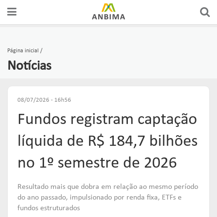
A ANBIMA
PREÇOS E ÍNDICES
FÓRUNS DE REPRESENTAÇÃO
AUTORREGULAÇÃO
CERTIFICAÇÕES
Página inicial
Notícias
GOVERNANÇA
FERRAMENTAS
GRUPOS CONSULTIVOS
CÓDIGOS
CURSOS
ASSOCIADOS
ESTATÍSTICAS
REDES
SUPERVISÃO
EDUCAÇÃO DO INVESTIDOR
08/07/2026 - 16h56
Fundos registram captação
COMUNICADOS OFICIAIS
RANKINGS
FÓRUNS DE APOIO
SOLICITAÇÕES & SERVIÇOS
EDUCAR
líquida de R$ 184,7 bilhões
PUBLICAÇÕES
RELATÓRIOS
GUIAS DE BOAS PRÁTICAS
ORGANISMOS DE SUPERVISÃO
no 1º semestre de 2026
Links mais acessados:
ESTUDOS
plataforma
Resultado mais que dobra em relação ao mesmo período
INSTITUCIONAL
REPRESENTAR
AUTORREGULAR
ANBIMA EDU
do ano passado, impulsionado por renda fixa, ETFs e
REGULAÇÃO
fundos estruturados