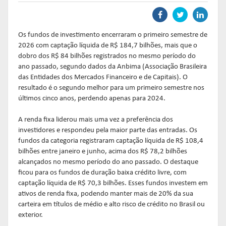
Links mais acessados:
Links mais acessados:
Links mais acessados:
transição
CPA-10, CPA-20 E CEA
governança
fóruns de representação
autorregulação
INFORMAR
DIRETORIA
GESTÃO DE FUNDOS
INSTITUIÇÕES
Os fundos de investimento encerraram o primeiro semestre de
entenda o compromisso
ESTRUTURADOS
AUTORREGULADAS
2026 com captação líquida de R$ 184,7 bilhões, mais que o
EDUCAR
dobro dos R$ 84 bilhões registrados no mesmo período do
Links mais acessados:
associados
ano passado, segundo dados da Anbima (Associação Brasileira
LISTA DE ASSOCIADOS
grupos consultivos permanentes
solicitações
estatísticas
das Entidades dos Mercados Financeiro e de Capitais). O
MACROECONÔMICO
HABILITAÇÃO DE
CONSOLIDADO DIÁRIO DE
resultado é o segundo melhor para um primeiro semestre nos
ADMINISTRADORES
publicações
FUNDOS
últimos cinco anos, perdendo apenas para 2024.
NOTÍCIAS
documentos
NOTÍCIAS
códigos
A renda fixa liderou mais uma vez a preferência dos
estatísticas
COMO ADERIR
investidores e respondeu pela maior parte das entradas. Os
PROJEÇÕES IPCA E IGP-M
fundos da categoria registraram captação líquida de R$ 108,4
documentos
bilhões entre janeiro e junho, acima dos R$ 78,2 bilhões
BIBLIOTECA DE
sistemas
alcançados no mesmo período do ano passado. O destaque
fundos de investimentos
DOCUMENTOS
SSM
ficou para os fundos de duração baixa crédito livre, com
ENVIO DE DADOS
captação líquida de R$ 70,3 bilhões. Esses fundos investem em
ativos de renda fixa, podendo manter mais de 20% da sua
entenda o compromisso
entenda o compromisso
entenda o compromisso
carteira em títulos de médio e alto risco de crédito no Brasil ou
REPRESENTAR
AUTORREGULAR
INFORMAR
exterior.