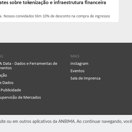
tes sobre tokenização e infraestrutura financeira
ina. Nossos convidados têm 10% de desconto na compra de ingressos
AS
MAIS
 Data - Dados e Ferramentas de
Instagram
imentos
Eventos
cação
Sala de Imprensa
e Dados
 Publicidade
Supervisão de Mercados
o site ou em outros aplicativos da ANBIMA. Ao continuar navegando, vo