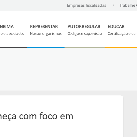
.
Empresas fiscalizadas
Trabalhe
ANBIMA
REPRESENTAR
AUTORREGULAR
EDUCAR
e e associados
Nossos organismos
Códigos e supervisão
Certificação e cu
meça com foco em