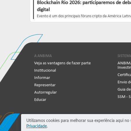
Blockchain Rio 2026: participaremos de deba
digital
Evento é um dos principais fóruns cripto da América Lat
A ANBIMA
SISTEM
Veja as vantagens de fazer parte
ANBIMA
Invest
Institucional
Certifi
Informar
Envio d
Representar
Guia de
Autorregular
SSM - 
Educar
Utilizamos cookies para melhorar sua experiência aqui n
Privacidade
.