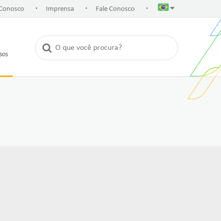
.
.
.
 Conosco
Imprensa
Fale Conosco
rsos