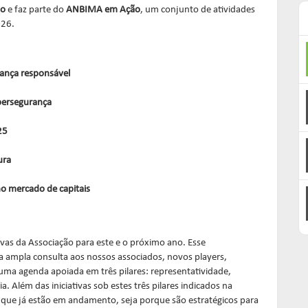
ão
e faz parte do
ANBIMA em Ação
, um conjunto de atividades
2026.
rnança responsável
cibersegurança
025
tura
e no mercado de capitais
vas da Associação para este e o próximo ano. Esse
a ampla consulta aos nossos associados, novos players,
ma agenda apoiada em três pilares: representatividade,
. Além das iniciativas sob estes três pilares indicados na
que já estão em andamento, seja porque são estratégicos para