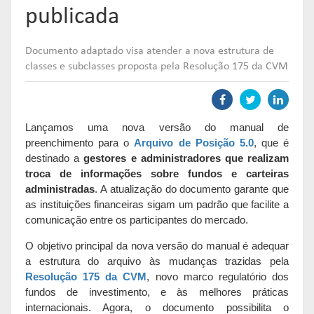
Links mais acessados:
Links mais acessados:
Links mais acessados:
transição
publicada
CPA-10, CPA-20 E CEA
governança
fóruns de representação
autorregulação
INFORMAR
DIRETORIA
GESTÃO DE FUNDOS
INSTITUIÇÕES
Documento adaptado visa atender a nova estrutura de
entenda o compromisso
ESTRUTURADOS
AUTORREGULADAS
EDUCAR
classes e subclasses proposta pela Resolução 175 da CVM
Links mais acessados:
associados
LISTA DE ASSOCIADOS
grupos consultivos permanentes
solicitações
estatísticas
MACROECONÔMICO
HABILITAÇÃO DE
CONSOLIDADO DIÁRIO DE
ADMINISTRADORES
Lançamos uma nova versão do manual de
publicações
FUNDOS
preenchimento para o
Arquivo de Posição 5.0
, que é
NOTÍCIAS
documentos
destinado a
gestores e administradores que realizam
NOTÍCIAS
códigos
troca de informações sobre fundos e carteiras
estatísticas
COMO ADERIR
administradas
. A atualização do documento garante que
PROJEÇÕES IPCA E IGP-M
documentos
as instituições financeiras sigam um padrão que facilite a
BIBLIOTECA DE
comunicação entre os participantes do mercado.
sistemas
fundos de investimentos
DOCUMENTOS
SSM
ENVIO DE DADOS
O objetivo principal da nova versão do manual é adequar
a estrutura do arquivo às mudanças trazidas pela
entenda o compromisso
entenda o compromisso
Resolução 175 da CVM
, novo marco regulatório dos
entenda o compromisso
REPRESENTAR
AUTORREGULAR
fundos de investimento, e às melhores práticas
INFORMAR
internacionais. Agora, o documento possibilita o