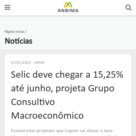
A ANBIMA
FÓRUNS DE REPRESENTAÇÃO
AUTORREGULAÇÃO
CERTIFICAÇÕES
Página inicial
Notícias
GOVERNANÇA
GRUPOS CONSULTIVOS
CÓDIGOS
CURSOS
ASSOCIADOS
REDES
SUPERVISÃO
EDUCAÇÃO DO INVESTIDOR
27/01/2025 - 14h05
Selic deve chegar a 15,25%
COMUNICADOS OFICIAIS
FÓRUNS DE APOIO
SOLICITAÇÕES & SERVIÇOS
EDUCAR
até junho, projeta Grupo
PUBLICAÇÕES
GUIAS DE BOAS PRÁTICAS
ORGANISMOS DE SUPERVISÃO
Consultivo
Links mais acessados:
Macroeconômico
plataforma
INSTITUCIONAL
REPRESENTAR
AUTORREGULAR
ANBIMA EDU
Economistas projetam que Copom vai elevar a taxa