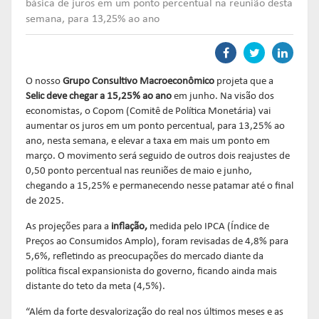
Links mais acessados:
Links mais acessados:
Links mais acessados:
transição
básica de juros em um ponto percentual na reunião desta
CPA-10, CPA-20 E CEA
semana, para 13,25% ao ano
governança
fóruns de representação
autorregulação
DIRETORIA
GESTÃO DE FUNDOS
INSTITUIÇÕES
entenda o compromisso
ESTRUTURADOS
AUTORREGULADAS
EDUCAR
associados
O nosso
Grupo Consultivo Macroeconômico
projeta que a
LISTA DE ASSOCIADOS
Selic deve chegar a 15,25% ao ano
em junho. Na visão dos
grupos consultivos permanentes
solicitações
economistas, o Copom (Comitê de Política Monetária) vai
MACROECONÔMICO
HABILITAÇÃO DE
aumentar os juros em um ponto percentual, para 13,25% ao
ADMINISTRADORES
publicações
ano, nesta semana, e elevar a taxa em mais um ponto em
NOTÍCIAS
documentos
março. O movimento será seguido de outros dois reajustes de
NOTÍCIAS
códigos
0,50 ponto percentual nas reuniões de maio e junho,
COMO ADERIR
chegando a 15,25% e permanecendo nesse patamar até o final
de 2025.
documentos
BIBLIOTECA DE
sistemas
As projeções para a
inflação,
medida pelo IPCA (Índice de
DOCUMENTOS
SSM
Preços ao Consumidos Amplo), foram revisadas de 4,8% para
5,6%, refletindo as preocupações do mercado diante da
política fiscal expansionista do governo, ficando ainda mais
entenda o compromisso
entenda o compromisso
distante do teto da meta (4,5%).
REPRESENTAR
AUTORREGULAR
“Além da forte desvalorização do real nos últimos meses e as