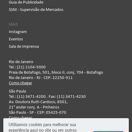
Guia de Publicidade
SSM - Supervisão de Mercados
MAIS
Instagram
Eventos
Sala de Imprensa
Rio de Janeiro
Tel.: (21) 2104-9300
Praia de Botafogo, 501, bloco II, conj. 704 - Botafogo
Rio de Janeiro - RJ - CEP: 22250-911
Como chegar
São Paulo
Tel.: (11) 3471-4200 . Fax: (11) 3471-4230
Av. Doutora Ruth Cardoso, 8501,
21° andar conj. A - Pinheiros
São Paulo - SP - CEP: 05425-070
Como chegar
Utilizamos cookies para melhorar sua
experiência aqui no site ou em outros
Fale conosco