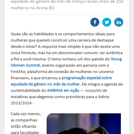
Links mais acessados:
Links mais acessados:
Links mais acessados:
transição
equidade de gênero do mês de março reuniu mais de 150
CPA-10, CPA-20 E CEA
mulheres na Arena B3
governança
fóruns de representação
autorregulação
INFORMAR
DIRETORIA
GESTÃO DE FUNDOS
INSTITUIÇÕES
entenda o compromisso
ESTRUTURADOS
AUTORREGULADAS
EDUCAR
Links mais acessados:
associados
Quais são as habilidades e os comportamentos ideais para
LISTA DE ASSOCIADOS
mulheres que querem construir uma carreira de destaque
grupos consultivos permanentes
solicitações
estatísticas
desde o início? A resposta mais simples é que não existe uma
MACROECONÔMICO
HABILITAÇÃO DE
CONSOLIDADO DIÁRIO DE
única fórmula, mas há um denominador comum: ser autêntica
ADMINISTRADORES
publicações
FUNDOS
e fiel a você mesma. O tema norteou um dos painéis do
Young
NOTÍCIAS
documentos
Women Summit
, evento organizado em parceria com a
NOTÍCIAS
códigos
Fin4She, plataforma de conexão de mulheres no universo
estatísticas
COMO ADERIR
financeiro, e que encerrou a
programação especial sobre
PROJEÇÕES IPCA E IGP-M
equidade de gênero no mês da mulher
. Ele integra a agenda de
documentos
sustentabilidade do
ANBIMA em Ação
— conjunto de
BIBLIOTECA DE
sistemas
iniciativas que elegemos como prioritárias para o biênio
fundos de investimentos
DOCUMENTOS
SSM
2023/2024.
ENVIO DE DADOS
Cada vez menos,
entenda o compromisso
entenda o compromisso
entenda o compromisso
as companhias
REPRESENTAR
AUTORREGULAR
INFORMAR
estão olhando
para faculdades