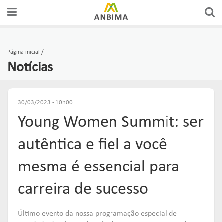
A ANBIMA
PREÇOS E ÍNDICES
FÓRUNS DE REPRESENTAÇÃO
AUTORREGULAÇÃO
CERTIFICAÇÕES
Página inicial
Notícias
GOVERNANÇA
FERRAMENTAS
GRUPOS CONSULTIVOS
CÓDIGOS
CURSOS
ASSOCIADOS
ESTATÍSTICAS
REDES
SUPERVISÃO
EDUCAÇÃO DO INVESTIDOR
30/03/2023 - 10h00
Young Women Summit: ser
COMUNICADOS OFICIAIS
RANKINGS
FÓRUNS DE APOIO
SOLICITAÇÕES & SERVIÇOS
EDUCAR
autêntica e fiel a você
PUBLICAÇÕES
RELATÓRIOS
GUIAS DE BOAS PRÁTICAS
ORGANISMOS DE SUPERVISÃO
mesma é essencial para
Links mais acessados:
ESTUDOS
carreira de sucesso
plataforma
INSTITUCIONAL
REPRESENTAR
AUTORREGULAR
ANBIMA EDU
REGULAÇÃO
Último evento da nossa programação especial de