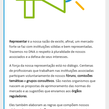
Links mais acessados:
Links mais acessados:
Links mais acessados:
transição
CPA-10, CPA-20 E CEA
governança
fóruns de representação
autorregulação
INFORMAR
DIRETORIA
GESTÃO DE FUNDOS
INSTITUIÇÕES
entenda o compromisso
ESTRUTURADOS
AUTORREGULADAS
EDUCAR
Links mais acessados:
associados
LISTA DE ASSOCIADOS
grupos consultivos permanentes
solicitações
estatísticas
MACROECONÔMICO
HABILITAÇÃO DE
CONSOLIDADO DIÁRIO DE
Representar
é a nossa razão de existir, afinal, um mercado
ADMINISTRADORES
publicações
forte se faz com instituições sólidas e bem representadas.
FUNDOS
NOTÍCIAS
Trazemos no DNA o respeito à pluralidade de nossos
documentos
associados e a defesa de seus interesses.
NOTÍCIAS
códigos
estatísticas
COMO ADERIR
PROJEÇÕES IPCA E IGP-M
A força da nossa representação está no diálogo. Centenas
documentos
de profissionais que trabalham nas instituições associadas
BIBLIOTECA DE
participam voluntariamente de nossos
fóruns
,
comissões
sistemas
fundos de investimentos
temáticas
e
grupos consultivos
. São nestes organismos que
DOCUMENTOS
SSM
ENVIO DE DADOS
nascem as propostas de aprimoramento das normas do
mercado e as sugestões que enviamos aos
órgãos
entenda o compromisso
entenda o compromisso
reguladores
.
entenda o compromisso
REPRESENTAR
AUTORREGULAR
INFORMAR
Eles também elaboram as regras que compõem nossos