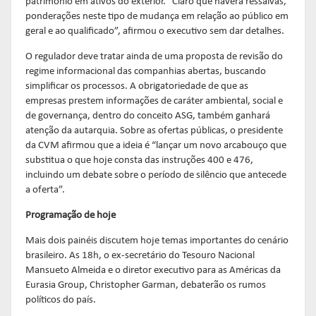
patrimônio em ativos do exterior. “Claro que haverá ressalvas,
ponderações neste tipo de mudança em relação ao público em
geral e ao qualificado”, afirmou o executivo sem dar detalhes.
O regulador deve tratar ainda de uma proposta de revisão do
regime informacional das companhias abertas, buscando
simplificar os processos. A obrigatoriedade de que as
empresas prestem informações de caráter ambiental, social e
de governança, dentro do conceito ASG, também ganhará
atenção da autarquia. Sobre as ofertas públicas, o presidente
da CVM afirmou que a ideia é “lançar um novo arcabouço que
substitua o que hoje consta das instruções 400 e 476,
incluindo um debate sobre o período de silêncio que antecede
a oferta”.
Programação de hoje
Mais dois painéis discutem hoje temas importantes do cenário
brasileiro. As 18h, o ex-secretário do Tesouro Nacional
Mansueto Almeida e o diretor executivo para as Américas da
Eurasia Group, Christopher Garman, debaterão os rumos
políticos do país.