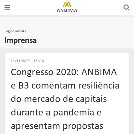
A ANBIMA
PREÇOS E ÍNDICES
FÓRUNS DE REPRESENTAÇÃO
AUTORREGULAÇÃO
CERTIFICAÇÕES
Página inicial
Imprensa
GOVERNANÇA
FERRAMENTAS
GRUPOS CONSULTIVOS
CÓDIGOS
CURSOS
ASSOCIADOS
ESTATÍSTICAS
REDES
SUPERVISÃO
EDUCAÇÃO DO INVESTIDOR
24/11/2020 - 15h18
Congresso 2020: ANBIMA
COMUNICADOS OFICIAIS
RANKINGS
FÓRUNS DE APOIO
SOLICITAÇÕES & SERVIÇOS
EDUCAR
e B3 comentam resiliência
PUBLICAÇÕES
RELATÓRIOS
GUIAS DE BOAS PRÁTICAS
ORGANISMOS DE SUPERVISÃO
do mercado de capitais
Links mais acessados:
ESTUDOS
durante a pandemia e
plataforma
INSTITUCIONAL
REPRESENTAR
AUTORREGULAR
ANBIMA EDU
apresentam propostas
REGULAÇÃO