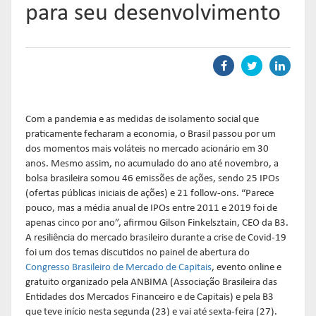
Links mais acessados:
Links mais acessados:
Links mais acessados:
transição
para seu desenvolvimento
CPA-10, CPA-20 E CEA
governança
fóruns de representação
autorregulação
INFORMAR
DIRETORIA
GESTÃO DE FUNDOS
INSTITUIÇÕES
entenda o compromisso
ESTRUTURADOS
AUTORREGULADAS
EDUCAR
Links mais acessados:
associados
LISTA DE ASSOCIADOS
grupos consultivos permanentes
solicitações
estatísticas
MACROECONÔMICO
HABILITAÇÃO DE
Com a pandemia e as medidas de isolamento social que
CONSOLIDADO DIÁRIO DE
ADMINISTRADORES
praticamente fecharam a economia, o Brasil passou por um
publicações
FUNDOS
dos momentos mais voláteis no mercado acionário em 30
NOTÍCIAS
documentos
anos. Mesmo assim, no acumulado do ano até novembro, a
NOTÍCIAS
códigos
estatísticas
bolsa brasileira somou 46 emissões de ações, sendo 25 IPOs
COMO ADERIR
PROJEÇÕES IPCA E IGP-M
(ofertas públicas iniciais de ações) e 21 follow-ons. “Parece
documentos
pouco, mas a média anual de IPOs entre 2011 e 2019 foi de
BIBLIOTECA DE
sistemas
apenas cinco por ano”, afirmou Gilson Finkelsztain, CEO da B3.
fundos de investimentos
DOCUMENTOS
SSM
A resiliência do mercado brasileiro durante a crise de Covid-19
ENVIO DE DADOS
foi um dos temas discutidos no painel de abertura do
Congresso Brasileiro de Mercado de Capitais
, evento online e
entenda o compromisso
entenda o compromisso
entenda o compromisso
gratuito organizado pela ANBIMA (Associação Brasileira das
REPRESENTAR
AUTORREGULAR
INFORMAR
Entidades dos Mercados Financeiro e de Capitais) e pela B3
que teve início nesta segunda (23) e vai até sexta-feira (27).