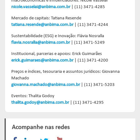
macroeconômicas e influenciadores: Nicole Vasselai
nicole.vasselai@anbima.com.br
| (11) 3471-4285
Mercado de capitais:
Tatiana Resende
tatiana.resende@anbima.com.br
| (11) 3471-4244
Sustentabilidade (ESG) e Inovação: Flávia Nosralla
flavia.nosralla@anbima.com.br
| (11) 3471-5249
Institucional, parcerias e apoios: Erick Guimarães
erick.guimaraes@anbima.com.br
| (11) 3471-4200
Preços e índices, tesouraria e assuntos jurídicos: Giovanna
Machado
giovanna.machado@anbima.com.br
| (11) 3471-5203
Eventos: Thalita Godoy
thalita.godoy@anbima.com.br
| (11) 3471-4295
Acompanhe nas redes