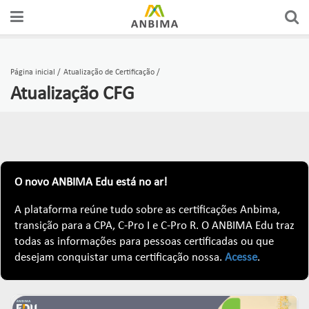
A ANBIMA
PREÇOS E ÍNDICES
FÓRUNS DE REPRESENTAÇÃO
AUTORREGULAÇÃO
CERTIFICAÇÕES
Página inicial
Atualização de Certificação
Atualização CFG
GOVERNANÇA
FERRAMENTAS
GRUPOS CONSULTIVOS
CÓDIGOS
CURSOS
ASSOCIADOS
ESTATÍSTICAS
REDES
SUPERVISÃO
EDUCAÇÃO DO INVESTIDOR
COMUNICADOS OFICIAIS
RANKINGS
FÓRUNS DE APOIO
SOLICITAÇÕES & SERVIÇOS
O novo
ANBIMA Edu
está no ar!
EDUCAR
A plataforma reúne tudo sobre as certificações Anbima,
PUBLICAÇÕES
RELATÓRIOS
GUIAS DE BOAS PRÁTICAS
ORGANISMOS DE SUPERVISÃO
transição para a CPA, C-Pro I e C-Pro R. O ANBIMA Edu traz
Links mais acessados:
todas as informações para pessoas certificadas ou que
ESTUDOS
desejam conquistar uma certificação nossa.
Acesse
.
plataforma
INSTITUCIONAL
REPRESENTAR
AUTORREGULAR
ANBIMA EDU
REGULAÇÃO