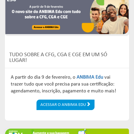
Links mais acessados:
Links mais acessados:
Links mais acessados:
transição
CPA-10, CPA-20 E CEA
governança
fóruns de representação
autorregulação
INFORMAR
DIRETORIA
GESTÃO DE FUNDOS
INSTITUIÇÕES
entenda o compromisso
ESTRUTURADOS
AUTORREGULADAS
EDUCAR
Links mais acessados:
associados
LISTA DE ASSOCIADOS
grupos consultivos permanentes
solicitações
estatísticas
MACROECONÔMICO
HABILITAÇÃO DE
CONSOLIDADO DIÁRIO DE
TUDO SOBRE A CFG, CGA E CGE EM UM SÓ
ADMINISTRADORES
publicações
FUNDOS
LUGAR!
NOTÍCIAS
documentos
NOTÍCIAS
códigos
estatísticas
A partir do dia 9 de fevereiro, o
ANBIMA Edu
vai
COMO ADERIR
PROJEÇÕES IPCA E IGP-M
trazer tudo que você precisa para sua certificação:
documentos
agendamento, inscrição, pagamento e muito mais!
BIBLIOTECA DE
sistemas
fundos de investimentos
DOCUMENTOS
SSM
ENVIO DE DADOS
ACESSAR O ANBIMA EDU
entenda o compromisso
entenda o compromisso
entenda o compromisso
REPRESENTAR
AUTORREGULAR
INFORMAR