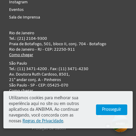
Instagram
Eventos
Sala de Imprensa
Rio de Janeiro
Tel.: (21) 2104-9300
Praia de Botafogo, 501, bloco II, conj. 704 - Botafogo
Rio de Janeiro - RJ - CEP: 22250-911
Como chegar
São Paulo
Tel.: (11) 3471-4200 . Fax: (11) 3471-4230
Av. Doutora Ruth Cardoso, 8501,
21° andar conj. A - Pinheiros
São Paulo - SP - CEP: 05425-070
Como chegar
Utilizamos cookies para melhorar sua
experiência aqui no site ou em outros
Fale conosco
aplicativos da ANBIMA. Ao continuar
Prosseguir
Regras de privacidade
navegando, você concorda com as
Termos de uso
nossas
Regras de Privacidade
.
Proteção de dados