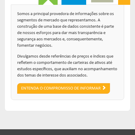
Links mais acessados:
Links mais acessados:
Links mais acessados:
transição
CPA-10, CPA-20 E CEA
governança
fóruns de representação
autorregulação
Somos a principal provedora de informações sobre os
INFORMAR
DIRETORIA
GESTÃO DE FUNDOS
INSTITUIÇÕES
segmentos de mercado que representamos. A
entenda o compromisso
ESTRUTURADOS
AUTORREGULADAS
construção de uma base de dados consistente é parte
EDUCAR
de nossos esforços para dar mais transparência e
Links mais acessados:
associados
segurança aos mercados e, consequentemente,
LISTA DE ASSOCIADOS
grupos consultivos permanentes
solicitações
estatísticas
fomentar negócios.
MACROECONÔMICO
HABILITAÇÃO DE
CONSOLIDADO DIÁRIO DE
ADMINISTRADORES
Divulgamos desde referências de preços e índices que
publicações
FUNDOS
refletem o comportamento de carteiras de ativos até
NOTÍCIAS
documentos
estudos específicos, que auxiliam no acompanhamento
NOTÍCIAS
códigos
estatísticas
dos temas de interesse dos associados.
COMO ADERIR
PROJEÇÕES IPCA E IGP-M
documentos
ENTENDA O COMPROMISSO DE INFORMAR
BIBLIOTECA DE
sistemas
fundos de investimentos
DOCUMENTOS
SSM
ENVIO DE DADOS
entenda o compromisso
entenda o compromisso
entenda o compromisso
REPRESENTAR
AUTORREGULAR
INFORMAR