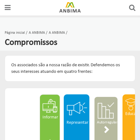
A ANBIMA
PREÇOS E ÍNDICES
FÓRUNS DE REPRESENTAÇÃO
AUTORREGULAÇÃO
CERTIFICAÇÕES
Página inicial
A ANBIMA
A ANBIMA
Compromissos
GOVERNANÇA
FERRAMENTAS
GRUPOS CONSULTIVOS
CÓDIGOS
CURSOS
ASSOCIADOS
ESTATÍSTICAS
REDES
SUPERVISÃO
EDUCAÇÃO DO INVESTIDOR
Os associados são a nossa razão de existir. Defendemos os
seus interesses atuando em quatro frentes:
COMUNICADOS OFICIAIS
RANKINGS
FÓRUNS DE APOIO
SOLICITAÇÕES & SERVIÇOS
EDUCAR
PUBLICAÇÕES
RELATÓRIOS
GUIAS DE BOAS PRÁTICAS
ORGANISMOS DE SUPERVISÃO
Links mais acessados:
Educar
ESTUDOS
plataforma
Informar
INSTITUCIONAL
REPRESENTAR
AUTORREGULAR
Autorregular
Representar
ANBIMA EDU
REGULAÇÃO