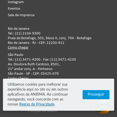
Instagram
Eventos
Sala de Imprensa
Rio de Janeiro
Tel.: (21) 2104-9300
Praia de Botafogo, 501, bloco II, conj. 704 - Botafogo
Rio de Janeiro - RJ - CEP: 22250-911
Como chegar
São Paulo
Tel.: (11) 3471-4200 . Fax: (11) 3471-4230
Av. Doutora Ruth Cardoso, 8501,
21° andar conj. A - Pinheiros
São Paulo - SP - CEP: 05425-070
Como chegar
Utilizamos cookies para melhorar sua
experiência aqui no site ou em outros
Fale conosco
aplicativos da ANBIMA. Ao continuar
Prosseguir
Regras de privacidade
navegando, você concorda com as
Termos de uso
nossas
Regras de Privacidade
.
Proteção de dados