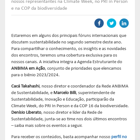
Links mais acessados:
Links mais acessados:
Links mais acessados:
transição
nossos representantes na Climate Week, no PRI in Person
CPA-10, CPA-20 E CEA
e na COP da biodiversidade
governança
fóruns de representação
autorregulação
INFORMAR
DIRETORIA
GESTÃO DE FUNDOS
INSTITUIÇÕES
entenda o compromisso
ESTRUTURADOS
AUTORREGULADAS
EDUCAR
Links mais acessados:
associados
Estaremos em alguns dos principais fóruns internacionais que
LISTA DE ASSOCIADOS
discutem sustentabilidade no segundo semestre deste ano.
grupos consultivos permanentes
solicitações
estatísticas
Para compartilhar o conhecimento, os insights e as novidades
MACROECONÔMICO
HABILITAÇÃO DE
CONSOLIDADO DIÁRIO DE
dos encontros, teremos uma cobertura exclusiva para os
ADMINISTRADORES
publicações
FUNDOS
nossos canais. A iniciativa integra a Agenda Estruturante do
NOTÍCIAS
documentos
ANBIMA em Ação
, conjunto de prioridades que elencamos
NOTÍCIAS
códigos
para o biênio 2023/2024.
estatísticas
COMO ADERIR
PROJEÇÕES IPCA E IGP-M
Cacá Takahashi
, nosso diretor e coordenador da Rede ANBIMA
documentos
de Sustentabilidade, e
Marcelo Billi
, superintendente de
BIBLIOTECA DE
sistemas
Sustentabilidade, Inovação e Educação, participarão da
fundos de investimentos
DOCUMENTOS
SSM
Climate Week, do PRI In Person e da COP 16 da biodiversidade.
ENVIO DE DADOS
Denísio Liberato
, nosso diretor e líder da Rede de
Sustentabilidade, junta-se ao time nos dois últimos encontros
entenda o compromisso
entenda o compromisso
entenda o compromisso
– saiba mais sobre os eventos a seguir.
REPRESENTAR
AUTORREGULAR
INFORMAR
Para receber os conteúdos, basta acompanhar nosso
perfil no