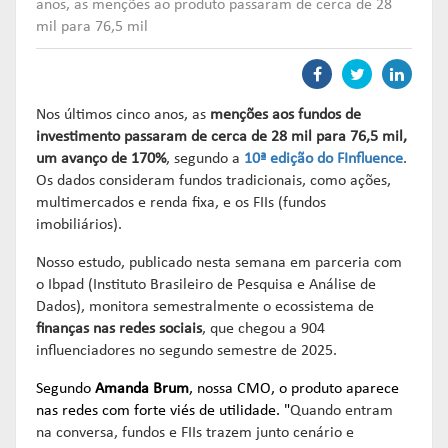
Links mais acessados:
Links mais acessados:
Links mais acessados:
transição
anos, as menções ao produto passaram de cerca de 28
CPA-10, CPA-20 E CEA
mil para 76,5 mil
governança
fóruns de representação
autorregulação
DIRETORIA
GESTÃO DE FUNDOS
INSTITUIÇÕES
entenda o compromisso
ESTRUTURADOS
AUTORREGULADAS
EDUCAR
associados
Nos últimos cinco anos, as
menções aos fundos de
LISTA DE ASSOCIADOS
investimento passaram de cerca de 28 mil para 76,5 mil,
grupos consultivos permanentes
solicitações
MACROECONÔMICO
HABILITAÇÃO DE
um avanço de 170%
, segundo a
10ª edição do FInfluence
.
Os dados consideram fundos tradicionais, como ações,
ADMINISTRADORES
publicações
multimercados e renda fixa, e os FIIs (fundos
NOTÍCIAS
documentos
imobiliários).
NOTÍCIAS
códigos
COMO ADERIR
Nosso estudo, publicado nesta semana em parceria com
o Ibpad (Instituto Brasileiro de Pesquisa e Análise de
documentos
Dados), monitora semestralmente o ecossistema de
BIBLIOTECA DE
sistemas
finanças nas redes sociais
, que chegou a 904
DOCUMENTOS
SSM
influenciadores no segundo semestre de 2025.
entenda o compromisso
entenda o compromisso
Segundo
Amanda Brum
, nossa CMO, o produto aparece
REPRESENTAR
AUTORREGULAR
nas redes com forte viés de utilidade. "
Quando entram
na conversa, fundos e FIIs trazem junto cenário e