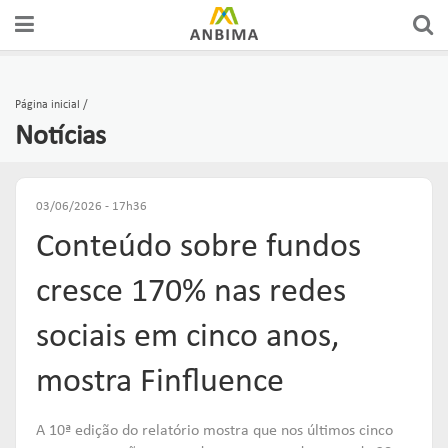
A ANBIMA
FÓRUNS DE REPRESENTAÇÃO
AUTORREGULAÇÃO
CERTIFICAÇÕES
Página inicial
Notícias
GOVERNANÇA
GRUPOS CONSULTIVOS
CÓDIGOS
CURSOS
ASSOCIADOS
REDES
SUPERVISÃO
EDUCAÇÃO DO INVESTIDOR
03/06/2026 - 17h36
Conteúdo sobre fundos
COMUNICADOS OFICIAIS
FÓRUNS DE APOIO
SOLICITAÇÕES & SERVIÇOS
EDUCAR
cresce 170% nas redes
PUBLICAÇÕES
GUIAS DE BOAS PRÁTICAS
ORGANISMOS DE SUPERVISÃO
sociais em cinco anos,
Links mais acessados:
mostra Finfluence
plataforma
INSTITUCIONAL
REPRESENTAR
AUTORREGULAR
ANBIMA EDU
A 10ª edição do relatório mostra que nos últimos cinco