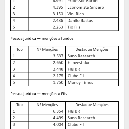
1
6.991
Professor Baroni
2
4.395
Economista Sincero
3
3.150
Vini Rich
4
2.486
Danilo Bastos
5
2.263
Tio Fiis
Pessoa jurídica — menções a fundos
Top
Nº Menções
Destaque Menções
1
3.537
Suno Research
2
2.650
E-Investidor
3
2.448
FIIs BR
4
2.175
Clube FII
5
1.750
Money Times
Pessoa jurídica — menções a FIIs
Top
Nº Menções
Destaque Menções
1
6.354
FIIs BR
2
4.499
Suno Research
3
4.004
Clube FII