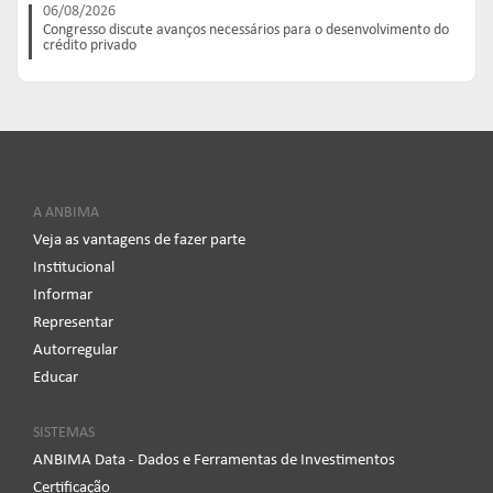
06/08/2026
Congresso discute avanços necessários para o desenvolvimento do
crédito privado
A ANBIMA
Veja as vantagens de fazer parte
Institucional
Informar
Representar
Autorregular
Educar
SISTEMAS
ANBIMA Data - Dados e Ferramentas de Investimentos
Certificação