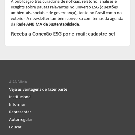
A publicação traz curadoria de notícias, relatório, análises e
insights sobre pautas relevantes no universo ESG (questões
ambientais, sociais e de governança), tanto no Brasil como no
exterior.
A newsletter também conversa com temas da agenda
da
Rede ANBIMA de Sustentabilidade
.
Receba a Conexão ESG por e-mail: cadastre-se!
A ANBIMA
Veja as vantagens de fazer parte
Institucional
Informar
Representar
Autorregular
Educar