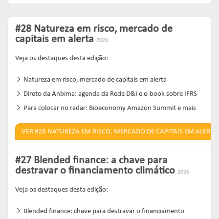
Links mais acessados:
Links mais acessados:
Links mais acessados:
transição
CPA-10, CPA-20 E CEA
governança
fóruns de representação
autorregulação
INFORMAR
#28 Natureza em risco, mercado de
DIRETORIA
GESTÃO DE FUNDOS
INSTITUIÇÕES
entenda o compromisso
capitais em alerta
ESTRUTURADOS
AUTORREGULADAS
2026
EDUCAR
Links mais acessados:
associados
Veja os destaques desta edição:
LISTA DE ASSOCIADOS
grupos consultivos permanentes
solicitações
estatísticas
MACROECONÔMICO
HABILITAÇÃO DE
Natureza em risco, mercado de capitais em alerta
CONSOLIDADO DIÁRIO DE
ADMINISTRADORES
publicações
Direto da Anbima: agenda da Rede D&I e e-book sobre IFRS
FUNDOS
NOTÍCIAS
documentos
Para colocar no radar: Bioeconomy Amazon Summit e mais
NOTÍCIAS
códigos
estatísticas
COMO ADERIR
VER #28 NATUREZA EM RISCO, MERCADO DE CAPITAIS EM ALERTA
PROJEÇÕES IPCA E IGP-M
documentos
BIBLIOTECA DE
sistemas
#27 Blended finance: a chave para
fundos de investimentos
DOCUMENTOS
SSM
destravar o financiamento climático
ENVIO DE DADOS
2026
entenda o compromisso
entenda o compromisso
Veja os destaques desta edição:
entenda o compromisso
REPRESENTAR
AUTORREGULAR
INFORMAR
Blended finance: chave para destravar o financiamento