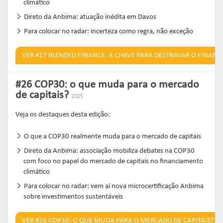
climático
Direto da Anbima: atuação inédita em Davos
Para colocar no radar: incerteza como regra, não exceção
VER #27 BLENDED FINANCE: A CHAVE PARA DESTRAVAR O FINAN
#26 COP30: o que muda para o mercado
de capitais?
2025
Veja os destaques desta edição:
O que a COP30 realmente muda para o mercado de capitais
Direto da Anbima: associação mobiliza debates na COP30
com foco no papel do mercado de capitais no financiamento
climático
Para colocar no radar: vem aí nova microcertificação Anbima
sobre investimentos sustentáveis
VER #26 COP30: O QUE MUDA PARA O MERCADO DE CAPITAIS?