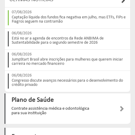
Links mais acessados:
Links mais acessados:
Links mais acessados:
transição
CPA-10, CPA-20 E CEA
governança
fóruns de representação
autorregulação
07/08/2026
INFORMAR
Captação líquida dos fundos fica negativa em julho, mas ETFs, FIPs e
DIRETORIA
GESTÃO DE FUNDOS
INSTITUIÇÕES
Fiagros seguem na contramão
entenda o compromisso
ESTRUTURADOS
AUTORREGULADAS
EDUCAR
06/08/2026
Links mais acessados:
associados
Está no ar a agenda de encontros da Rede ANBIMA de
LISTA DE ASSOCIADOS
grupos consultivos permanentes
solicitações
Sustentabilidade para o segundo semestre de 2026
estatísticas
MACROECONÔMICO
HABILITAÇÃO DE
CONSOLIDADO DIÁRIO DE
06/08/2026
ADMINISTRADORES
publicações
FUNDOS
JumpStart Brasil abre inscrições para mulheres que querem iniciar
carreira no mercado financeiro
NOTÍCIAS
documentos
NOTÍCIAS
códigos
estatísticas
06/08/2026
COMO ADERIR
Congresso discute avanços necessários para o desenvolvimento do
PROJEÇÕES IPCA E IGP-M
crédito privado
documentos
BIBLIOTECA DE
sistemas
fundos de investimentos
Plano de Saúde
DOCUMENTOS
SSM
ENVIO DE DADOS
Contrate assistência médica e odontológica
para sua instituição
entenda o compromisso
entenda o compromisso
entenda o compromisso
REPRESENTAR
AUTORREGULAR
INFORMAR