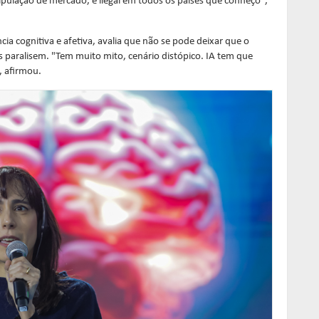
pulação de mercado, é ilegal em todos os países que conheço",
cia cognitiva e afetiva, avalia que não se pode deixar que o
s paralisem. "Tem muito mito, cenário distópico. IA tem que
, afirmou.