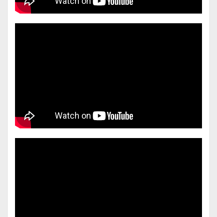
10:00
Diálogos da Rede | O futuro da agenda: IA,
06
dados e o risco de amplificar desigualdades –
out
o papel de RH e D&I
10:00
07
Da informação à decisão: IFRS, alocação de
out
capital e stewardship
10:00
TSB na prática: desafios e oportunidades
08
para produtos financeiros e decisões de
out
investimento
10:00
20
Mercado de capitais e estruturação jurídica
out
no contexto do carbono
10:00
21
Como atrair capital: dosando o risco-retorno
out
de investimentos para a transição
10:00
04
Monitoramento, reporte e verificação da
nov
Taxonomia Sustentável Brasileira
10:00