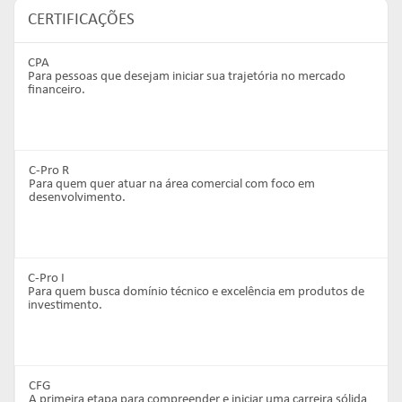
CERTIFICAÇÕES
CPA
Para pessoas que desejam iniciar sua trajetória no mercado
financeiro.
C-Pro R
Para quem quer atuar na área comercial com foco em
desenvolvimento.
C-Pro I
Para quem busca domínio técnico e excelência em produtos de
investimento.
CFG
A primeira etapa para compreender e iniciar uma carreira sólida