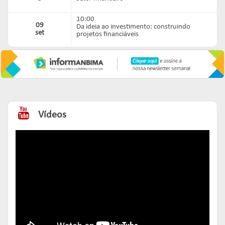
10:00
09
Da ideia ao investimento: construindo
set
projetos financiáveis
10:00
10
Mercado de carbono: onde estão as
set
oportunidades para o setor financeiro
10:00
15
Fundamentos da Taxonomia Sustentável
set
Brasileira
Vídeos
10:00
17
IFRS S2: riscos climáticos, métricas e cenários
set
14:00
29
Sistema financeiro e governança climática:
set
estratégias para o mercado de carbono
10:00
30
Reduzir risco, multiplicar impacto: como
set
mitigar, transferir e compartilhar riscos