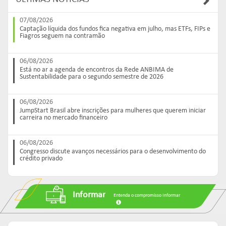
Links mais acessados:
Links mais acessados:
Links mais acessados:
transição
CPA-10, CPA-20 E CEA
governança
fóruns de representação
autorregulação
07/08/2026
INFORMAR
Captação líquida dos fundos fica negativa em julho, mas ETFs, FIPs e
DIRETORIA
GESTÃO DE FUNDOS
INSTITUIÇÕES
Fiagros seguem na contramão
entenda o compromisso
ESTRUTURADOS
AUTORREGULADAS
EDUCAR
Links mais acessados:
associados
06/08/2026
LISTA DE ASSOCIADOS
grupos consultivos permanentes
solicitações
Está no ar a agenda de encontros da Rede ANBIMA de
estatísticas
Sustentabilidade para o segundo semestre de 2026
MACROECONÔMICO
HABILITAÇÃO DE
CONSOLIDADO DIÁRIO DE
ADMINISTRADORES
publicações
FUNDOS
06/08/2026
NOTÍCIAS
documentos
JumpStart Brasil abre inscrições para mulheres que querem iniciar
carreira no mercado financeiro
NOTÍCIAS
códigos
estatísticas
COMO ADERIR
PROJEÇÕES IPCA E IGP-M
06/08/2026
documentos
Congresso discute avanços necessários para o desenvolvimento do
BIBLIOTECA DE
sistemas
crédito privado
fundos de investimentos
DOCUMENTOS
SSM
ENVIO DE DADOS
Informar
entenda o compromisso
entenda o compromisso
Entenda o compromisso Informar
entenda o compromisso
REPRESENTAR
AUTORREGULAR
INFORMAR