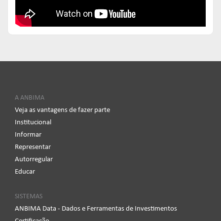
Agronegócio e mercado de carbono: setor
05
produtivo primário e implicações para o setor
nov
financeiro
A ANBIMA
Veja as vantagens de fazer parte
Institucional
Informar
Representar
Autorregular
Educar
SISTEMAS
ANBIMA Data - Dados e Ferramentas de Investimentos